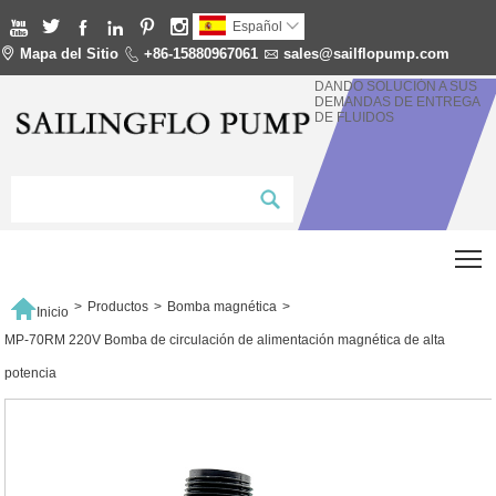






Español


Mapa del Sitio

+86-15880967061

sales@sailflopump.com
DANDO SOLUCIÓN A SUS
DEMANDAS DE ENTREGA
DE FLUIDOS
T

>
Productos
>
Bomba magnética
>
Inicio
MP-70RM 220V Bomba de circulación de alimentación magnética de alta
potencia