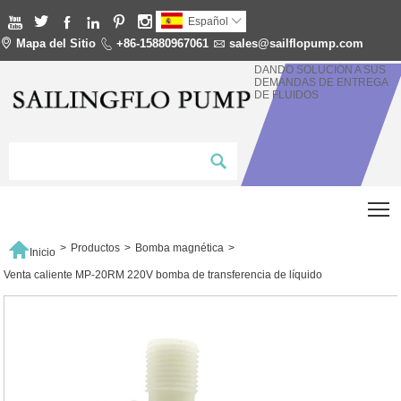






Español


Mapa del Sitio

+86-15880967061

sales@sailflopump.com
DANDO SOLUCIÓN A SUS
DEMANDAS DE ENTREGA
DE FLUIDOS
T

>
Productos
>
Bomba magnética
>
Inicio
Venta caliente MP-20RM 220V bomba de transferencia de líquido