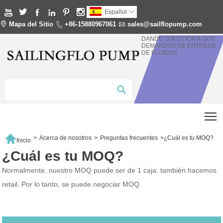






Español


Mapa del Sitio

+86-15880967061

sales@sailflopump.com
DANDO SOLUCIÓN A SUS
DEMANDAS DE ENTREGA
DE FLUIDOS
T

>
Acerca de nosotros
>
Preguntas frecuentes
>
¿Cuál es tu MOQ?
Inicio
¿Cuál es tu MOQ?
Normalmente, nuestro MOQ puede ser de 1 caja. también hacemos
retail. Por lo tanto, se puede negociar MOQ.