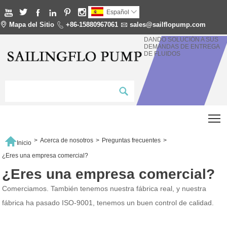






Español


Mapa del Sitio

+86-15880967061

sales@sailflopump.com
DANDO SOLUCIÓN A SUS
DEMANDAS DE ENTREGA
DE FLUIDOS
T

>
Acerca de nosotros
>
Preguntas frecuentes
>
Inicio
¿Eres una empresa comercial?
¿Eres una empresa comercial?
Comerciamos. También tenemos nuestra fábrica real, y nuestra
fábrica ha pasado ISO-9001, tenemos un buen control de calidad.