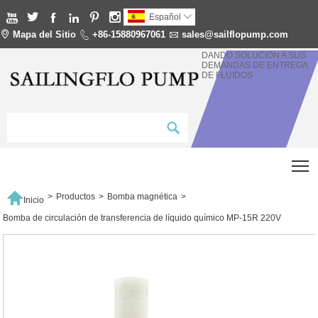






Español


Mapa del Sitio

+86-15880967061

sales@sailflopump.com
DANDO SOLUCIÓN A SUS
DEMANDAS DE ENTREGA
DE FLUIDOS
T

>
Productos
>
Bomba magnética
>
Inicio
Bomba de circulación de transferencia de líquido químico MP-15R 220V