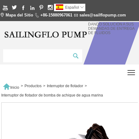






Español


Mapa del Sitio

+86-15880967061

sales@sailflopump.com
DANDO SOLUCIÓN A SUS
DEMANDAS DE ENTREGA
DE FLUIDOS
T

>
Productos
>
Interruptor de flotador
>
Inicio
Interruptor de flotador de bomba de achique de agua marina