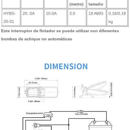
(metro)
tamaño
HYBS-
20..0A
10.0A
3.0
18 AWG
0,16/0,18
20-01
kg
Este interruptor de flotador se puede utilizar con diferentes
bombas de achique no automáticas