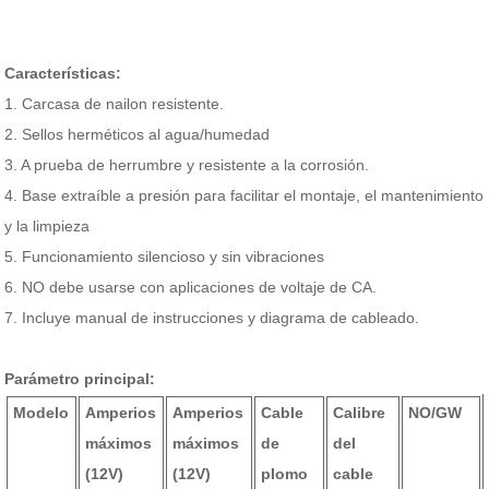
Características:
1. Carcasa de nailon resistente.
2. Sellos herméticos al agua/humedad
3. A prueba de herrumbre y resistente a la corrosión.
4. Base extraíble a presión para facilitar el montaje, el mantenimiento
y la limpieza
5. Funcionamiento silencioso y sin vibraciones
6. NO debe usarse con aplicaciones de voltaje de CA.
7. Incluye manual de instrucciones y diagrama de cableado.
Parámetro principal:
Modelo
Amperios
Amperios
Cable
Calibre
NO/GW
máximos
máximos
de
del
(12V)
(12V)
plomo
cable