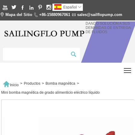






Español


Mapa del Sitio

+86-15880967061

sales@sailflopump.com
DANDO SOLUCIÓN A SUS
DEMANDAS DE ENTREGA
DE FLUIDOS
T

>
Productos
>
Bomba magnética
>
Inicio
Mini bomba magnética de grado alimenticio eléctrico líquido