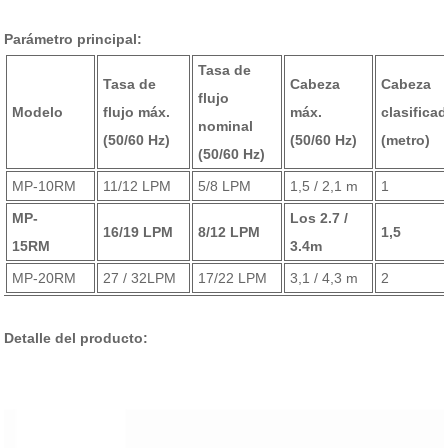
Parámetro principal:
Tasa de
Tasa de
Cabeza
Cabeza
flujo
Modelo
flujo máx.
máx.
clasifica
nominal
(50/60 Hz)
(50/60 Hz)
(metro)
(50/60 Hz)
MP-10RM
11/12 LPM
5/8 LPM
1,5 / 2,1 m
1
MP-
Los 2.7 /
16/19 LPM
8/12 LPM
1,5
15RM
3.4m
MP-20RM
27 / 32LPM
17/22 LPM
3,1 / 4,3 m
2
Detalle del producto: