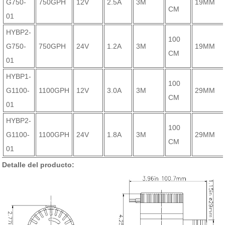
G750-
750GPH
12V
2.5A
3M
19MM
CM
01
HYBP2-
100
G750-
750GPH
24V
1.2A
3M
19MM
CM
01
HYBP1-
100
G1100-
1100GPH
12V
3.0A
3M
29MM
CM
01
HYBP2-
100
G1100-
1100GPH
24V
1.8A
3M
29MM
CM
01
Detalle del producto: