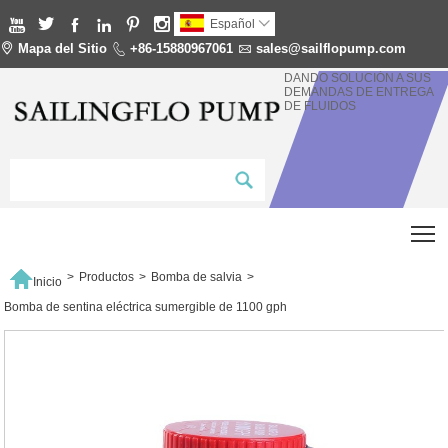






Español


Mapa del Sitio

+86-15880967061

sales@sailflopump.com
DANDO SOLUCIÓN A SUS
DEMANDAS DE ENTREGA
DE FLUIDOS
T

>
Productos
>
Bomba de salvia
>
Inicio
Bomba de sentina eléctrica sumergible de 1100 gph