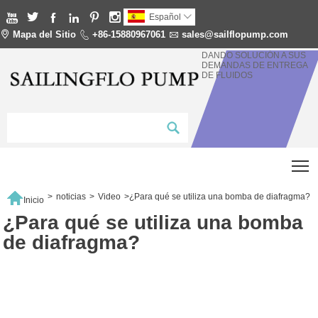






Español


Mapa del Sitio

+86-15880967061

sales@sailflopump.com
DANDO SOLUCIÓN A SUS
DEMANDAS DE ENTREGA
DE FLUIDOS
T

>
noticias
>
Video
>
¿Para qué se utiliza una bomba de diafragma?
Inicio
¿Para qué se utiliza una bomba
de diafragma?