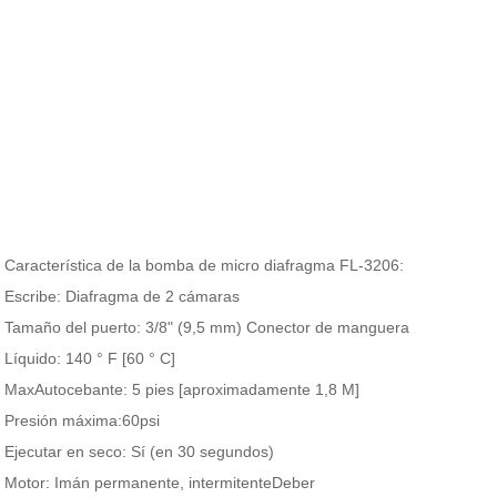
Característica de la bomba de micro diafragma FL-3206:
Escribe:
Diafragma de 2 cámaras
Tamaño del puerto:
3/8" (9,5 mm) Conector de manguera
Líquido:
140 ° F [60 ° C]
Max
Autocebante:
5 pies [aproximadamente 1,8 M]
Presión máxima:
6
0psi
Ejecutar en seco:
Sí (en 30 segundos)
Motor:
Imán permanente, intermitente
Deber