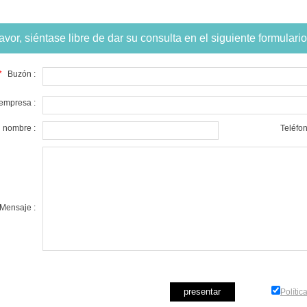
avor, siéntase libre de dar su consulta en el siguiente formulari
*
Buzón :
empresa :
nombre :
Teléfon
Mensaje :
Polític