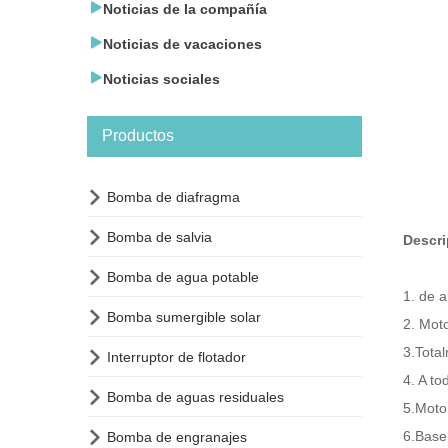

Noticias de la compañía

Noticias de vacaciones

Noticias sociales
Productos

Bomba de diafragma

Bomba de salvia
Descri

Bomba de agua potable
1. de a

Bomba sumergible solar
2. Moto
3.Total

Interruptor de flotador
4. A to

Bomba de aguas residuales
5.Motor

6.Base 
Bomba de engranajes