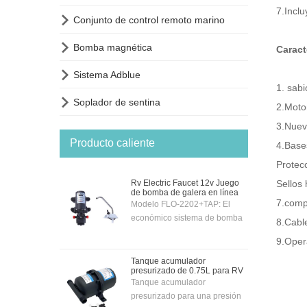
7.Inclu

Conjunto de control remoto marino

Bomba magnética
Caract

Sistema Adblue
1. sabi

Soplador de sentina
2.Moto
3.Nuevo
Producto caliente
4.Bases
Protecc
Rv Electric Faucet 12v Juego
Sellos
de bomba de galera en línea
7.comp
Modelo FLO-2202+TAP: El
económico sistema de bomba
8.Cabl
de cocina de 12 voltios se
9.Opera
suministra completo con grifo y
bomba eléctricos cromados de
Tanque acumulador
presurizado de 0.75L para RV
12 voltios, por lo que la bomba
Tanque acumulador
se puede activar
presurizado para una presión
automáticamente con el