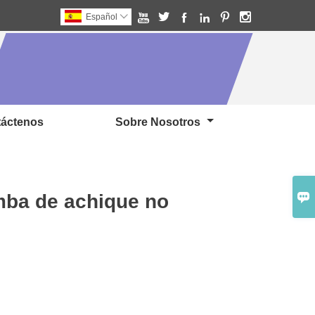






Español

áctenos
Sobre Nosotros

omba de achique no