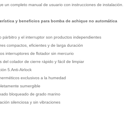
ye un completo manual de usuario con instrucciones de instalación.
erística y beneficios para
bomba de achique no automática
o p
árbitro
y el interruptor son productos independientes
res compactos, eficientes y de larga duración
s interruptores de flotador sin mercurio
 del colador de cierre rápido y fácil de limpiar
ión 5.Anti-Airlock
 herméticos exclusivos a la humedad
letamente sumergible
eado bloqueado de grado marino
ción silenciosa y sin vibraciones