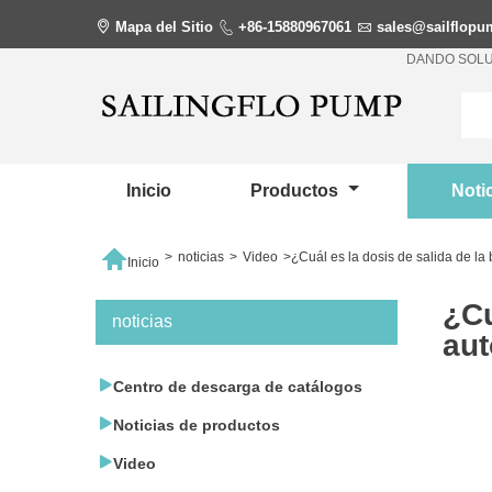

Mapa del Sitio

+86-15880967061

sales@sailflop
DANDO SOLU
Inicio
Productos
Noti

>
noticias
>
Video
>
¿Cuál es la dosis de salida de 
Inicio
¿Cu
noticias
aut

Centro de descarga de catálogos

Noticias de productos

Video