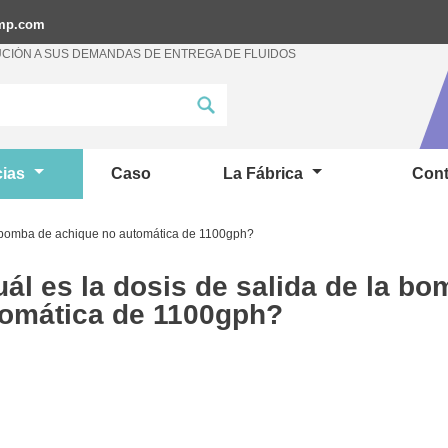
ump.com
CIÓN A SUS DEMANDAS DE ENTREGA DE FLUIDOS
cias
Caso
La Fábrica
Cont
la bomba de achique no automática de 1100gph?
ál es la dosis de salida de la b
omática de 1100gph?