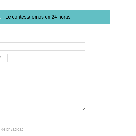
o.
Le contestaremos en 24 horas.
o :
a de privacidad