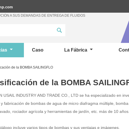
ump.com
CIÓN A SUS DEMANDAS DE ENTREGA DE FLUIDOS
cias
Caso
La Fábrica
Cont
ficación de la BOMBA SAILINGFLO
sificación de la BOMBA SAILIN
 USAIL INDUSTRY AND TRADE CO., LTD se ha especializado en inves
 y fabricación de bombas de agua de micro diafragma múltiple, bomba
lavado, rociador agrícola y herramientas de jardín, etc. más de 10 años
atálogo incluye varios tipos de bombas y sus ventajas e imágenes.