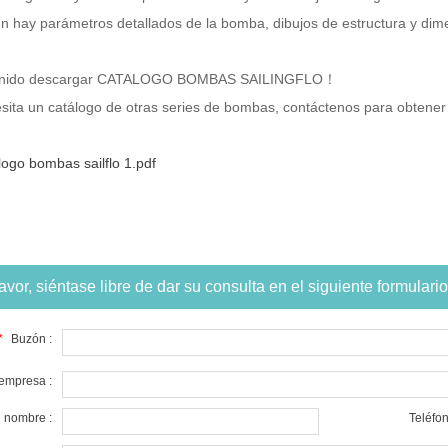
n hay parámetros detallados de la bomba, dibujos de estructura y di
enido descargar CATALOGO BOMBAS SAILINGFLO！
esita un catálogo de otras series de bombas, contáctenos para obtene
logo bombas sailflo 1.pdf
avor, siéntase libre de dar su consulta en el siguiente formulari
*
Buzón :
empresa :
nombre :
Teléfon