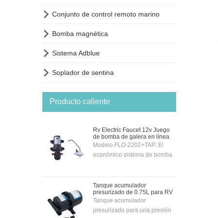

Conjunto de control remoto marino

Bomba magnética

Sistema Adblue

Soplador de sentina
Producto caliente
Rv Electric Faucet 12v Juego
de bomba de galera en línea
Modelo FLO-2202+TAP: El
económico sistema de bomba
de cocina de 12 voltios se
suministra completo con grifo y
bomba eléctricos cromados de
Tanque acumulador
presurizado de 0.75L para RV
12 voltios, por lo que la bomba
Tanque acumulador
se puede activar
presurizado para una presión
automáticamente con el