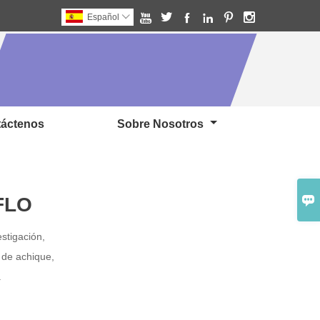






Español

áctenos
Sobre Nosotros

GFLO
tigación,
 de achique,
.