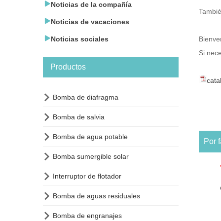

Noticias de la compañía
Tambié

Noticias de vacaciones

Noticias sociales
Bienv
Si nec
Productos
cata

Bomba de diafragma

Bomba de salvia

Bomba de agua potable
Por f

Bomba sumergible solar

Interruptor de flotador

Bomba de aguas residuales

Bomba de engranajes