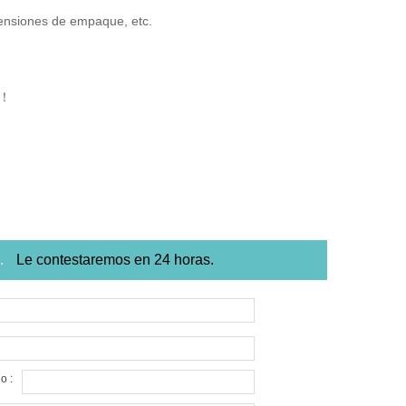
mensiones de empaque, etc.
r！
o.
Le contestaremos en 24 horas.
o :