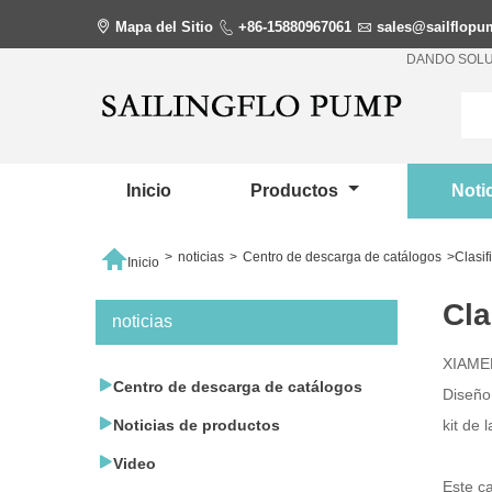

Mapa del Sitio

+86-15880967061

sales@sailflop
DANDO SOLU
Inicio
Productos
Noti

>
noticias
>
Centro de descarga de catálogos
>
Clasi
Inicio
Cla
noticias
XIAMEN

Centro de descarga de catálogos
Diseño

Noticias de productos
kit de 

Video
Este c