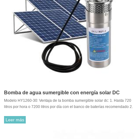
Bomba de agua sumergible con energía solar DC
Modelo HY1260-30: Ventaja de la bomba sumergible solar dc: 1. Hasta 720
litros por hora o 7200 litros por día con el banco de baterías recomendado 2.
Motor de 24 V CC compatible con la mayoría de los paneles solares,
controladores de carga y baterías de plomo ácido disponibles en el mercado
Leer más