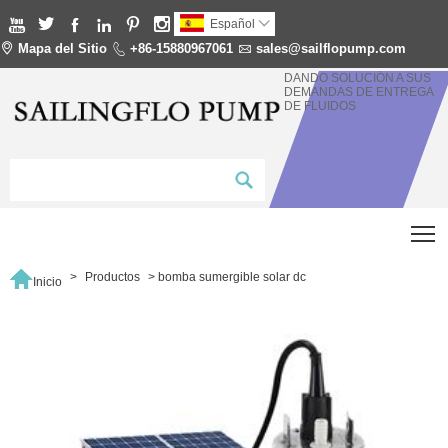






Español


Mapa del Sitio

+86-15880967061

sales@sailflopump.com
DANDO SOLUCIÓN A SUS
DEMANDAS DE ENTREGA
DE FLUIDOS
T

>
Productos
>
bomba sumergible solar dc
Inicio